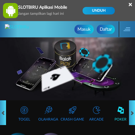
×
SLOTBIRU Aplikasi Mobile
UNDUH
Jangan tampilkan lagi hari ini
Masuk
Daftar
CE
TOGEL
OLAHRAGA
CRASH GAME
ARCADE
POKER