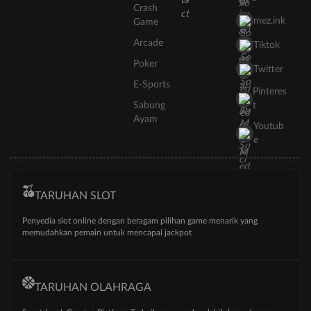
Crash
mez.ink
Game
Arcade
Tiktok
Poker
Twitter
E-Sports
Pinteres
Sabung
t
Ayam
Youtub
e
TARUHAN SLOT
Penyedia slot online dengan beragam pilihan game menarik yang
memudahkan pemain untuk mencapai jackpot
TARUHAN OLAHRAGA