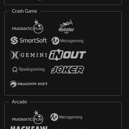
Crash Game
Arcade