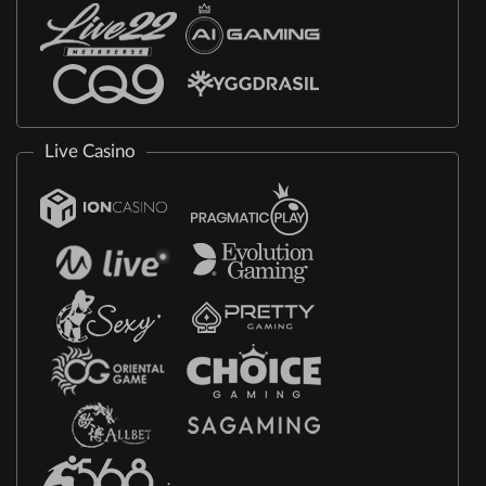
Live Casino