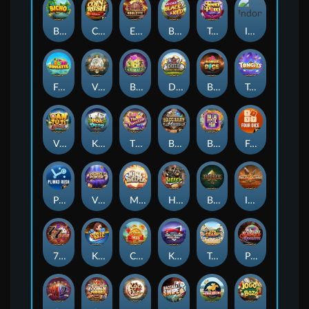
Bicho
Coin Rush Deluxe
European Roulette
Bai Cao Black & Red
Teen Patti Versus
Indonesian Animal Dice
Fruit Roulette
Vietnam Fish Prawn Crab
Burmese 6 Animals
Dota Hi-Lo
Bonus Dice
Tongits
Vietnam Rock Paper Scissors
Kingmaker Pok Deng
Thai Fish Prawn Crab GO!
Baccarat: Multi
Bai Cao Mystic Four
Four Dice
Plinko Rush
Video Poker
Minesweeper
Heist
Blackjack
Iron Dome
7 Up 7 Down
KM Power Ball
Coin Toss
KM Virtual Greyhound Racing
Toon Crash
Poker Roulette